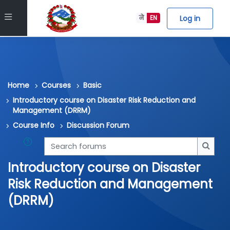
Skip to main content
Side panel
Log in
ने
EN
Home
Courses
Basic
Introductory course on Disaster Risk Reduction and
Management (DRRM)
Course Info
Discussion Forum
Search forums
Searc
Introductory course on Disaster
Risk Reduction and Management
(DRRM)