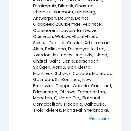
Estaimpuis, Dilbeek, Chastre-
Villeroux-Blanmont, Ledeberg,
Antwerpen, Deurne, Deinze,
Glabbeek-Zuurbemde, Pepinster,
Ganshoren, Louvain-la-Neuve,
Quiévrain, Woluwe-Saint-Pierre.
Suisse: Coppet, Crissier, Affoltern am
Albis, Bellinzona, Estavayer-le-Lac,
Yverdon-les-Bains, Brig-Glis, Gland,
Châtel-Saint-Denis, Rorschach,
Splügen, Aarau, Sion, Liestal,
Montreux, Schwyz. Canada: Manitoba,
Gatineau, St. Boniface, New
Brunswick, Dieppe, Ontario, Caraquet,
Edmunston, Ottawa, Edmundston,
Moncton, Québec City, Bathurst,
Campbellton, Tracadie, Dalhousie,
Trois-Rivieres, Montreal, Sherbrooke.
Permalink