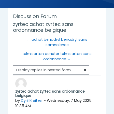
Discussion Forum
zyrtec achat zyrtec sans
ordonnance belgique
← achat benadryl benadryl sans
somnolence
telmisartan acheter telmisartan sans
ordonnance →
Display mode
zyrtec achat zyrtec sans ordonnance
Number of replies: 0
belgique
by
Cyril Kreitzer
-
Wednesday, 7 May 2025,
10:35 AM