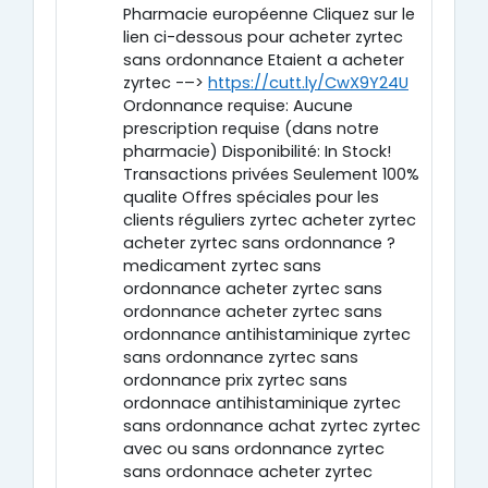
Pharmacie européenne Cliquez sur le
lien ci-dessous pour acheter zyrtec
sans ordonnance Etaient a acheter
zyrtec -–>
https://cutt.ly/CwX9Y24U
Ordonnance requise: Aucune
prescription requise (dans notre
pharmacie) Disponibilité: In Stock!
Transactions privées Seulement 100%
qualite Offres spéciales pour les
clients réguliers zyrtec acheter zyrtec
acheter zyrtec sans ordonnance ?
medicament zyrtec sans
ordonnance acheter zyrtec sans
ordonnance acheter zyrtec sans
ordonnance antihistaminique zyrtec
sans ordonnance zyrtec sans
ordonnance prix zyrtec sans
ordonnace antihistaminique zyrtec
sans ordonnance achat zyrtec zyrtec
avec ou sans ordonnance zyrtec
sans ordonnace acheter zyrtec