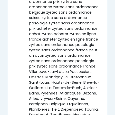
ordonnance prix zyrtec sans
ordonnance zyrtec sans ordonnance
belgique zyrtec sans ordonnance
suisse zyrtec sans ordonnance
posologie zyrtec sans ordonnance
prix acheter zyrtec sans ordonnance
achat zyrtec acheter zyrtec en ligne
france acheter zyrtec en ligne france
zyrtec sans ordonnance posologie
zyrtec sans ordonnance france peut
on avoir zyrtec sans ordonnance
zyrtec sans ordonnance posologie
prix zyrtec sans ordonnance France:
Villeneuve-sur-Lot, La Possession,
Castres, Montigny-le-Bretonneux,
Saint-Louis, Hauts-de-Seine, Brive-la-
Gaillarde, La Teste-de-Buch, Aix-les-
Bains, Pyrénées-Atlantiques, Bezons,
Arles, Ivry-sur-Seine, Cayenne,
Perpignan. Belgique: Erquelinnes,
Plombières, Tielt, Diepenbeek, Tournai,
Kalmthout, Zandhoven, Heusden,