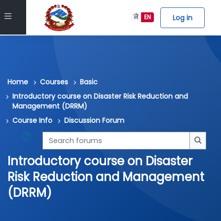
Skip to main content
Side panel
Log in
ने
EN
Home
Courses
Basic
Introductory course on Disaster Risk Reduction and
Management (DRRM)
Course Info
Discussion Forum
Search forums
Searc
Introductory course on Disaster
Risk Reduction and Management
(DRRM)