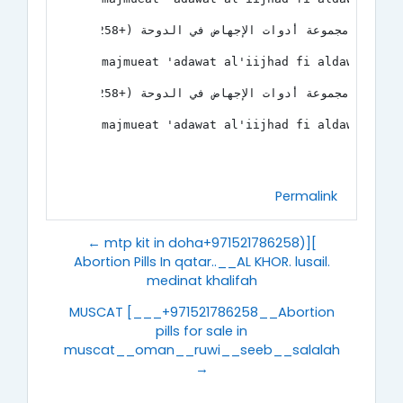
مجموعة أدوات الإجهاض في الدوحة (+971521786258) [حبوب الإجهاض في قطر..__الخور. لوسيل. مدينة خليفة
majmueat 'adawat al'iijhad fi aldawha 
مجموعة أدوات الإجهاض في الدوحة (+971521786258) [حبوب الإجهاض في قطر..__الخور. لوسيل. مدينة خليفة
majmueat 'adawat al'iijhad fi aldawha 
Permalink
← mtp kit in doha+971521786258)][
Abortion Pills In qatar..__AL KHOR. lusail.
medinat khalifah
MUSCAT [___+971521786258__Abortion
pills for sale in
muscat__oman__ruwi__seeb__salalah
→