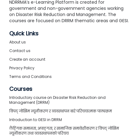
NDRRMA’s e-Learning Platform is created for
government and non-government agencies working
on Disaster Risk Reduction and Management. The
courses are focused on DRRM thematic areas and GESI.
Quick Links
About us
Contact us
Create an account
Privacy Policy
Terms and Conditions
Courses
Introductory course on Disaster Risk Reduction and
Management (DRRM)
विपद् जोखिम न्यूनीकरण र व्यवस्थापन बारे परिचयात्मक पाठ्यक्रम
Introduction to GESI in DRRM
लैङ्गिक समानता, अपाङ्गता, र सामाजिक समावेशीकरण र विपद् जोखिम
न्यूनीकरण तथा व्यवस्थापनको परिचय