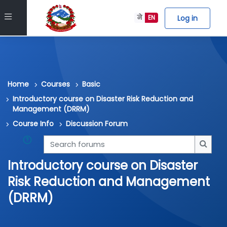
Skip to main content
Side panel
Log in
ने
EN
Home
Courses
Basic
Introductory course on Disaster Risk Reduction and
Management (DRRM)
Course Info
Discussion Forum
Search forums
Searc
Introductory course on Disaster
Risk Reduction and Management
(DRRM)