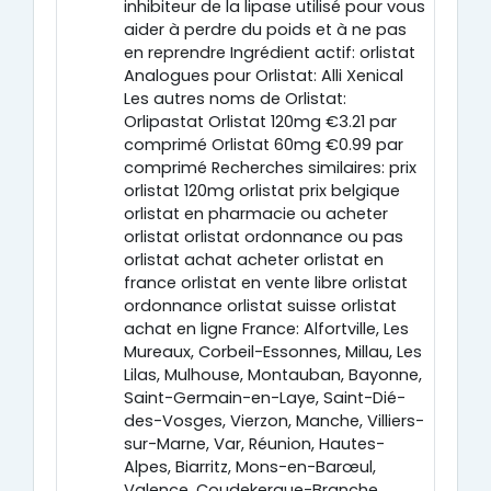
inhibiteur de la lipase utilisé pour vous
aider à perdre du poids et à ne pas
en reprendre Ingrédient actif: orlistat
Analogues pour Orlistat: Alli Xenical
Les autres noms de Orlistat:
Orlipastat Orlistat 120mg €3.21 par
comprimé Orlistat 60mg €0.99 par
comprimé Recherches similaires: prix
orlistat 120mg orlistat prix belgique
orlistat en pharmacie ou acheter
orlistat orlistat ordonnance ou pas
orlistat achat acheter orlistat en
france orlistat en vente libre orlistat
ordonnance orlistat suisse orlistat
achat en ligne France: Alfortville, Les
Mureaux, Corbeil-Essonnes, Millau, Les
Lilas, Mulhouse, Montauban, Bayonne,
Saint-Germain-en-Laye, Saint-Dié-
des-Vosges, Vierzon, Manche, Villiers-
sur-Marne, Var, Réunion, Hautes-
Alpes, Biarritz, Mons-en-Barœul,
Valence, Coudekerque-Branche,