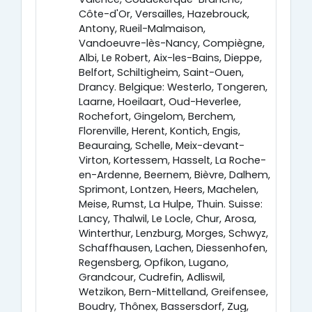
Côte-d'Or, Versailles, Hazebrouck,
Antony, Rueil-Malmaison,
Vandoeuvre-lès-Nancy, Compiègne,
Albi, Le Robert, Aix-les-Bains, Dieppe,
Belfort, Schiltigheim, Saint-Ouen,
Drancy. Belgique: Westerlo, Tongeren,
Laarne, Hoeilaart, Oud-Heverlee,
Rochefort, Gingelom, Berchem,
Florenville, Herent, Kontich, Engis,
Beauraing, Schelle, Meix-devant-
Virton, Kortessem, Hasselt, La Roche-
en-Ardenne, Beernem, Bièvre, Dalhem,
Sprimont, Lontzen, Heers, Machelen,
Meise, Rumst, La Hulpe, Thuin. Suisse:
Lancy, Thalwil, Le Locle, Chur, Arosa,
Winterthur, Lenzburg, Morges, Schwyz,
Schaffhausen, Lachen, Diessenhofen,
Regensberg, Opfikon, Lugano,
Grandcour, Cudrefin, Adliswil,
Wetzikon, Bern-Mittelland, Greifensee,
Boudry, Thônex, Bassersdorf, Zug,