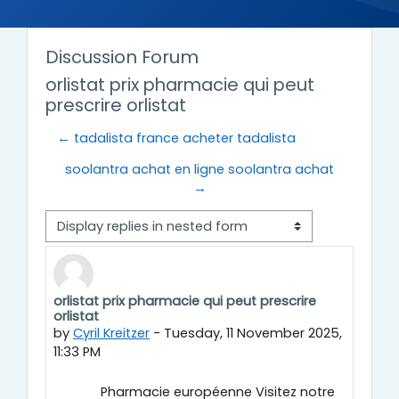
Discussion Forum
orlistat prix pharmacie qui peut
prescrire orlistat
← tadalista france acheter tadalista
soolantra achat en ligne soolantra achat
→
Display mode
orlistat prix pharmacie qui peut prescrire
Number of replies: 0
orlistat
by
Cyril Kreitzer
-
Tuesday, 11 November 2025,
11:33 PM
Pharmacie européenne Visitez notre