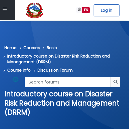
Skip to main content
Side panel
Log in
ने
EN
Home
Courses
Basic
Introductory course on Disaster Risk Reduction and
Management (DRRM)
Course Info
Discussion Forum
Search forums
Searc
Introductory course on Disaster
Risk Reduction and Management
(DRRM)