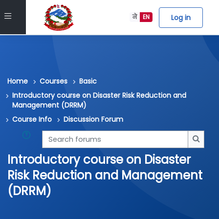
Skip to main content
Side panel
Log in
ने
EN
Home
Courses
Basic
Introductory course on Disaster Risk Reduction and
Management (DRRM)
Course Info
Discussion Forum
Search forums
Searc
Introductory course on Disaster
Risk Reduction and Management
(DRRM)