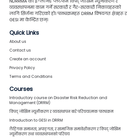
NDRRMA को ई-लर्निङ प्लेटफर्म विपद् जोखिम न्यूनीकरण र
व्यवस्थापनमा काम गर्ने सरकारी र गैर-सरकारी निकायहरूको
लागि सिर्जना गरिएको हो। पाठ्यक्रमहरू DRRM विषयगत क्षेत्रहरू र
GESI मा केन्द्रित छन्।
Quick Links
About us
Contact us
Create an account
Privacy Policy
Terms and Conditions
Courses
Introductory course on Disaster Risk Reduction and
Management (DRRM)
विपद् जोखिम न्यूनीकरण र व्यवस्थापन बारे परिचयात्मक पाठ्यक्रम
Introduction to GESI in DRRM
लैङ्गिक समानता, अपाङ्गता, र सामाजिक समावेशीकरण र विपद् जोखिम
न्यूनीकरण तथा व्यवस्थापनको परिचय