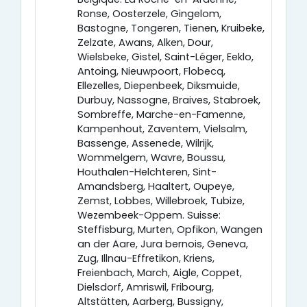
Ronse, Oosterzele, Gingelom,
Bastogne, Tongeren, Tienen, Kruibeke,
Zelzate, Awans, Alken, Dour,
Wielsbeke, Gistel, Saint-Léger, Eeklo,
Antoing, Nieuwpoort, Flobecq,
Ellezelles, Diepenbeek, Diksmuide,
Durbuy, Nassogne, Braives, Stabroek,
Sombreffe, Marche-en-Famenne,
Kampenhout, Zaventem, Vielsalm,
Bassenge, Assenede, Wilrijk,
Wommelgem, Wavre, Boussu,
Houthalen-Helchteren, Sint-
Amandsberg, Haaltert, Oupeye,
Zemst, Lobbes, Willebroek, Tubize,
Wezembeek-Oppem. Suisse:
Steffisburg, Murten, Opfikon, Wangen
an der Aare, Jura bernois, Geneva,
Zug, Illnau-Effretikon, Kriens,
Freienbach, March, Aigle, Coppet,
Dielsdorf, Amriswil, Fribourg,
Altstätten, Aarberg, Bussigny,