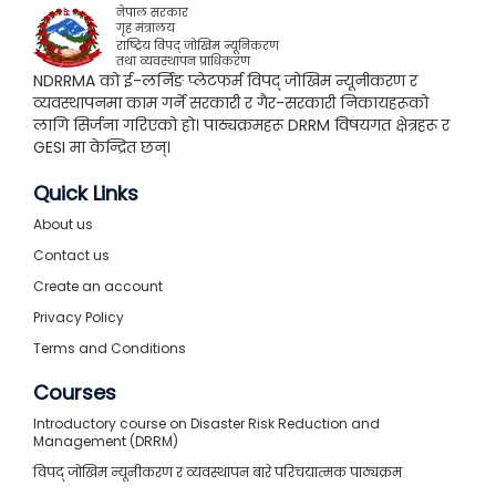
नेपाल सरकार
गृह मंत्रालय
राष्ट्रिय विपद् जोखिम न्यूनिकरण
तथा व्यवस्थापन प्राधिकरण
NDRRMA को ई-लर्निङ प्लेटफर्म विपद् जोखिम न्यूनीकरण र
व्यवस्थापनमा काम गर्ने सरकारी र गैर-सरकारी निकायहरूको
लागि सिर्जना गरिएको हो। पाठ्यक्रमहरू DRRM विषयगत क्षेत्रहरू र
GESI मा केन्द्रित छन्।
Quick Links
About us
Contact us
Create an account
Privacy Policy
Terms and Conditions
Courses
Introductory course on Disaster Risk Reduction and
Management (DRRM)
विपद् जोखिम न्यूनीकरण र व्यवस्थापन बारे परिचयात्मक पाठ्यक्रम