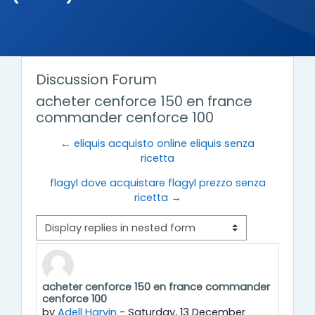
Discussion Forum
acheter cenforce 150 en france
commander cenforce 100
← eliquis acquisto online eliquis senza
ricetta
flagyl dove acquistare flagyl prezzo senza
ricetta →
Display mode
acheter cenforce 150 en france commander
Number of replies: 0
cenforce 100
by
Adell Harvin
-
Saturday, 13 December