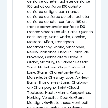
cenforce acheter: acheter cenforce
100 achat cenforce 100 acheter
cenforce en ligne commander
cenforce cenforce acheter acheter
cenforce acheter cenforce 150 en
france commander cenforce 100
France: Mâcon, Les Ulis, Saint-Quentin,
Petit-Bourg, Saint-André, Corsica,
Maisons-Alfort, Frontignan,
Montmorency, Rhône, Vincennes,
Neuilly-Plaisance, Hérault, Salon-de-
Provence, Gennevilliers, Noisy-le-
Grand, Matoury, Le Cannet, Pessac,
Saint-Michel-sur-Orge, Saône-et-
Loire, Stains, Charenton-le-Pont,
Marseille, Le Chesnay, Loos, Aix-les-
Bains, Thonon-les-Bains, Châlons-
en-Champagne, Saint-Cloud,
Toulouse, Haute-Marne, Carpentras,
Herblay, Versailles, Deuil-la-Barre,
Montigny-le-Bretonneux, Montreuil.
Belgique: La Roche-en-Ardenne,