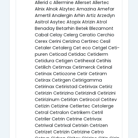
Allerid c Allermine Allerset Allertec
Alnix Alnok Alzytec Amazina Amefar
Amertil Analergin Arhin Artiz Arzedyn
Asitrol Asytec Atopix Atrizin Atrol
Benaday Betarhin Betek Blezamont
Cabal Celay Celerg Ceratio Cerchio
Cerex Cerini Cerizina Certirec Cesil
Cetaler Cetalerg Cet eco Cetgel Ceti-
puren Ceticad Cetidac Cetiderm
Cetidura Cetigen Cetihexal Cetihis
Cetilich Cetimax Cetimerck Cetinal
Cetinax Cetiozone Cetir Cetiram
Cetirax Cetirgen Cetirigamma
Cetirinax Cetiristad Cetirivax Cetiriz
Cetirizin Cetirizina Cetirizindi Cetirizini
Cetirizinum Cetirlan Cetirocol Cetitev
Cetizin Cetizine Cetlertec Cetolerge
Cetral Cetralon Cetrikem Cetril
Cetriler Cetrin Cetrine Cetrivax
Cetriwal Cetrixal Cetrixin Cetrizen
Cetrizet Cetrizin Cetrizine Cetro