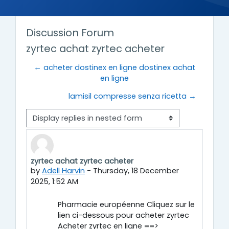
Discussion Forum
zyrtec achat zyrtec acheter
← acheter dostinex en ligne dostinex achat
en ligne
lamisil compresse senza ricetta →
Display mode
zyrtec achat zyrtec acheter
Number of replies: 0
by
Adell Harvin
-
Thursday, 18 December
2025, 1:52 AM
Pharmacie européenne Cliquez sur le
lien ci-dessous pour acheter zyrtec
Acheter zyrtec en ligne ==>