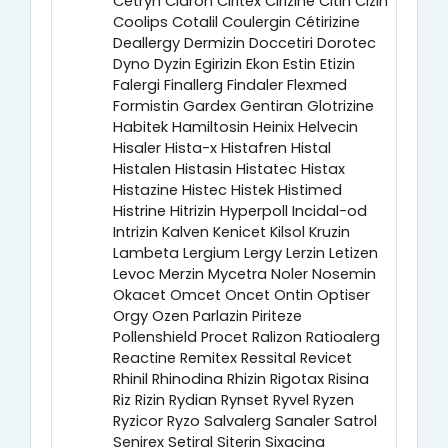
Cetryn Cidron Ciritex Cirizine Citin Cizin
Coolips Cotalil Coulergin Cétirizine
Deallergy Dermizin Doccetiri Dorotec
Dyno Dyzin Egirizin Ekon Estin Etizin
Falergi Finallerg Findaler Flexmed
Formistin Gardex Gentiran Glotrizine
Habitek Hamiltosin Heinix Helvecin
Hisaler Hista-x Histafren Histal
Histalen Histasin Histatec Histax
Histazine Histec Histek Histimed
Histrine Hitrizin Hyperpoll Incidal-od
Intrizin Kalven Kenicet Kilsol Kruzin
Lambeta Lergium Lergy Lerzin Letizen
Levoc Merzin Mycetra Noler Nosemin
Okacet Omcet Oncet Ontin Optiser
Orgy Ozen Parlazin Piriteze
Pollenshield Procet Ralizon Ratioalerg
Reactine Remitex Ressital Revicet
Rhinil Rhinodina Rhizin Rigotax Risina
Riz Rizin Rydian Rynset Ryvel Ryzen
Ryzicor Ryzo Salvalerg Sanaler Satrol
Senirex Setiral Siterin Sixacina