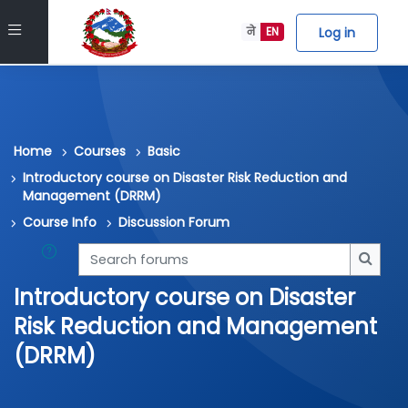
Skip to main content
Side panel
Log in
ने
EN
Home
Courses
Basic
Introductory course on Disaster Risk Reduction and
Management (DRRM)
Course Info
Discussion Forum
Search forums
Searc
Introductory course on Disaster
Risk Reduction and Management
(DRRM)