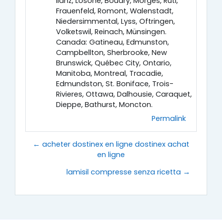
Ilanz, Losone, Boudry, Morges, Rüti,
Frauenfeld, Romont, Walenstadt,
Niedersimmental, Lyss, Oftringen,
Volketswil, Reinach, Münsingen.
Canada: Gatineau, Edmunston,
Campbellton, Sherbrooke, New
Brunswick, Québec City, Ontario,
Manitoba, Montreal, Tracadie,
Edmundston, St. Boniface, Trois-
Rivieres, Ottawa, Dalhousie, Caraquet,
Dieppe, Bathurst, Moncton.
Permalink
← acheter dostinex en ligne dostinex achat
en ligne
lamisil compresse senza ricetta →