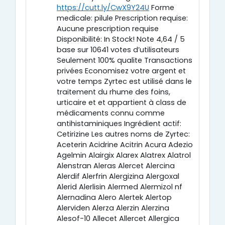
https://cutt.ly/CwX9Y24U
Forme
medicale: pilule Prescription requise:
Aucune prescription requise
Disponibilité: In Stock! Note 4,64 / 5
base sur 10641 votes d’utilisateurs
Seulement 100% qualite Transactions
privées Economisez votre argent et
votre temps Zyrtec est utilisé dans le
traitement du rhume des foins,
urticaire et et appartient à class de
médicaments connu comme
antihistaminiques Ingrédient actif:
Cetirizine Les autres noms de Zyrtec:
Aceterin Acidrine Acitrin Acura Adezio
Agelmin Alairgix Alarex Alatrex Alatrol
Alenstran Aleras Alercet Alercina
Alerdif Alerfrin Alergizina Alergoxal
Alerid Alerlisin Alermed Alermizol nf
Alernadina Alero Alertek Alertop
Alerviden Alerza Alerzin Alerzina
Alesof-10 Allecet Allercet Allergica