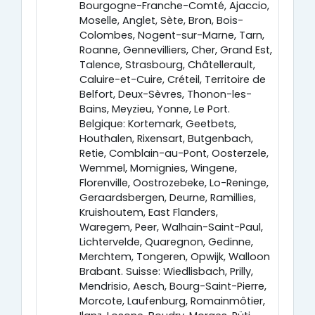
Bourgogne-Franche-Comté, Ajaccio,
Moselle, Anglet, Sète, Bron, Bois-
Colombes, Nogent-sur-Marne, Tarn,
Roanne, Gennevilliers, Cher, Grand Est,
Talence, Strasbourg, Châtellerault,
Caluire-et-Cuire, Créteil, Territoire de
Belfort, Deux-Sèvres, Thonon-les-
Bains, Meyzieu, Yonne, Le Port.
Belgique: Kortemark, Geetbets,
Houthalen, Rixensart, Butgenbach,
Retie, Comblain-au-Pont, Oosterzele,
Wemmel, Momignies, Wingene,
Florenville, Oostrozebeke, Lo-Reninge,
Geraardsbergen, Deurne, Ramillies,
Kruishoutem, East Flanders,
Waregem, Peer, Walhain-Saint-Paul,
Lichtervelde, Quaregnon, Gedinne,
Merchtem, Tongeren, Opwijk, Walloon
Brabant. Suisse: Wiedlisbach, Prilly,
Mendrisio, Aesch, Bourg-Saint-Pierre,
Morcote, Laufenburg, Romainmôtier,