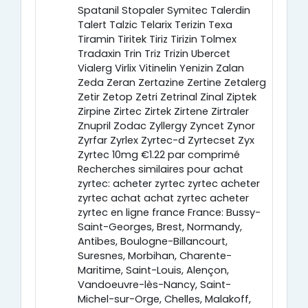
Spatanil Stopaler Symitec Talerdin
Talert Talzic Telarix Terizin Texa
Tiramin Tiritek Tiriz Tirizin Tolmex
Tradaxin Trin Triz Trizin Ubercet
Vialerg Virlix Vitinelin Yenizin Zalan
Zeda Zeran Zertazine Zertine Zetalerg
Zetir Zetop Zetri Zetrinal Zinal Ziptek
Zirpine Zirtec Zirtek Zirtene Zirtraler
Znupril Zodac Zyllergy Zyncet Zynor
Zyrfar Zyrlex Zyrtec-d Zyrtecset Zyx
Zyrtec 10mg €1.22 par comprimé
Recherches similaires pour achat
zyrtec: acheter zyrtec zyrtec acheter
zyrtec achat achat zyrtec acheter
zyrtec en ligne france France: Bussy-
Saint-Georges, Brest, Normandy,
Antibes, Boulogne-Billancourt,
Suresnes, Morbihan, Charente-
Maritime, Saint-Louis, Alençon,
Vandoeuvre-lès-Nancy, Saint-
Michel-sur-Orge, Chelles, Malakoff,