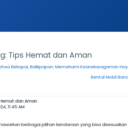
ng: Tips Hemat dan Aman
satwa Bekapai, Balikpapan: Memahami Keanekaragaman Haya
Rental Mobil Band
ps Hemat dan Aman
024, 11:45 AM
nawarkan berbagai pilihan kendaraan yang bisa disesuaik