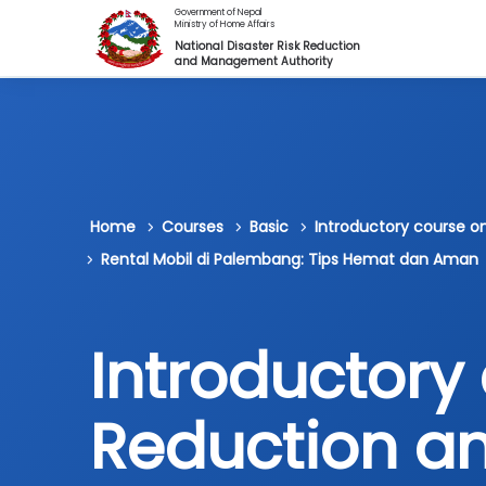
Skip to main content
Government of Nepal
Ministry of Home Affairs
National Disaster Risk Reduction
and Management Authority
Home
Courses
Basic
Introductory course 
Rental Mobil di Palembang: Tips Hemat dan Aman
Introductory 
Reduction 