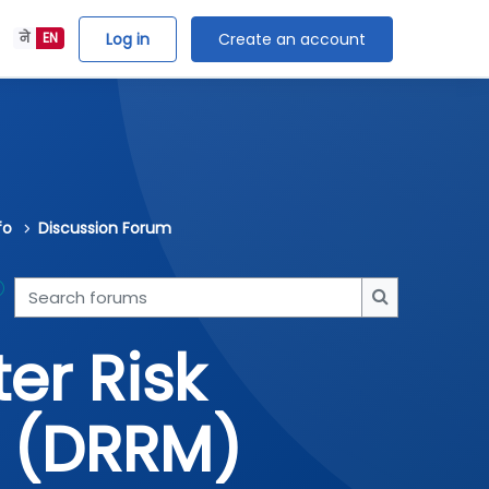
Log in
Create an account
ने
EN
fo
Discussion Forum
Search forums
Search forum
er Risk
 (DRRM)