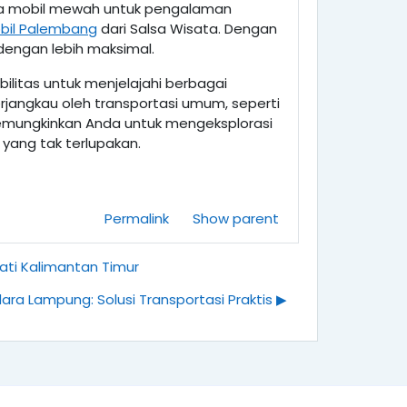
ngga mobil mewah untuk pengalaman
obil Palembang
dari Salsa Wisata. Dengan
dengan lebih maksimal.
ilitas untuk menjelajahi berbagai
jangkau oleh transportasi umum, seperti
i memungkinkan Anda untuk mengeksplorasi
ang tak terlupakan.
Permalink
Show parent
ti Kalimantan Timur
ara Lampung: Solusi Transportasi Praktis ▶︎