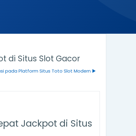
 di Situs Slot Gacor
i pada Platform Situs Toto Slot Modern ▶︎
pat Jackpot di Situs