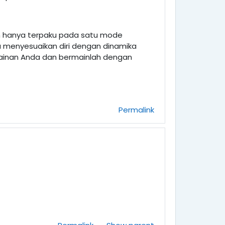
an hanya terpaku pada satu mode
 menyesuaikan diri dengan dinamika
ainan Anda dan bermainlah dengan
Permalink