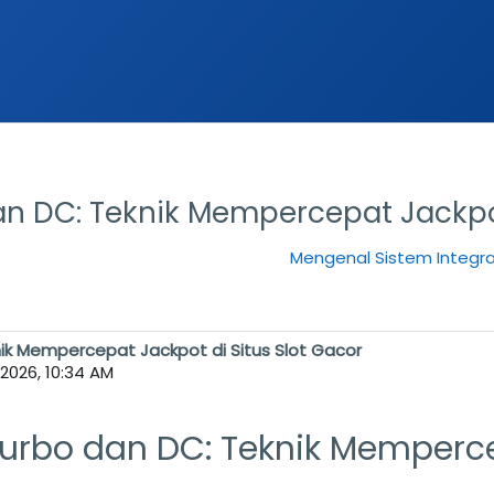
n DC: Teknik Mempercepat Jackpot
Mengenal Sistem Integras
ik Mempercepat Jackpot di Situs Slot Gacor
2026, 10:34 AM
urbo dan DC: Teknik Memperce