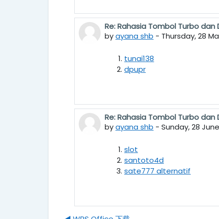
Re: Rahasia Tombol Turbo dan 
In reply to ayana shb
by
ayana shb
-
Thursday, 28 Ma
tunai138
dpupr
Re: Rahasia Tombol Turbo dan 
In reply to ayana shb
by
ayana shb
-
Sunday, 28 June
slot
santoto4d
sate777 alternatif
◀︎ WPS Office 下载