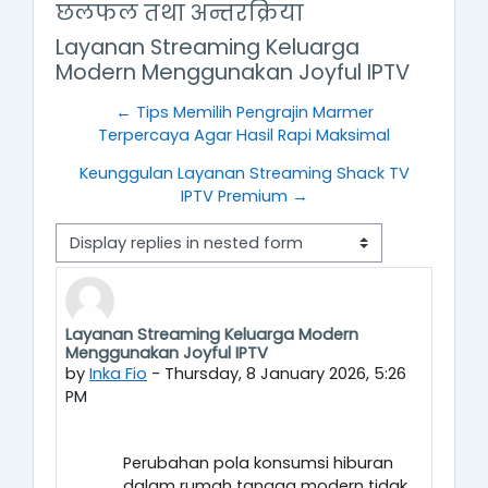
छलफल तथा अन्तरक्रिया
Layanan Streaming Keluarga
Modern Menggunakan Joyful IPTV
← Tips Memilih Pengrajin Marmer
Terpercaya Agar Hasil Rapi Maksimal
Keunggulan Layanan Streaming Shack TV
IPTV Premium →
Display mode
Layanan Streaming Keluarga Modern
Number of replies: 0
Menggunakan Joyful IPTV
by
Inka Fio
-
Thursday, 8 January 2026, 5:26
PM
Perubahan pola konsumsi hiburan
dalam rumah tangga modern tidak