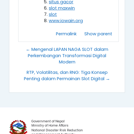
situs gacor
slot maxwin
slot
www.iowain.org
Permalink
Show parent
← Mengenal LAPAN NAGA SLOT dalam
Perkembangan Transformasi Digital
Modern
RTP, Volatilitas, dan RNG: Tiga Konsep
Penting dalam Permainan Slot Digital →
Government of Nepal
Ministry of Home Affairs
National Disaster Risk Reduction