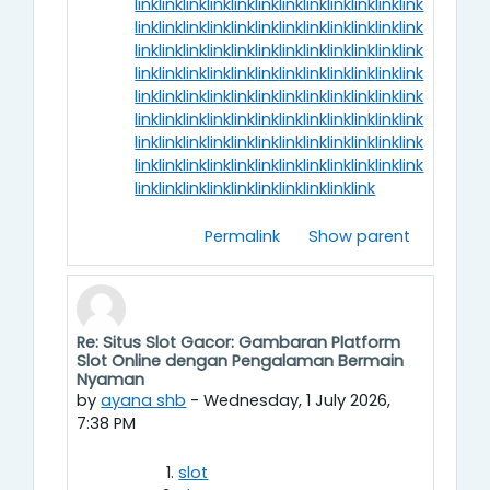
link
link
link
link
link
link
link
link
link
link
link
link
link
link
link
link
link
link
link
link
link
link
link
link
link
link
link
link
link
link
link
link
link
link
link
link
link
link
link
link
link
link
link
link
link
link
link
link
link
link
link
link
link
link
link
link
link
link
link
link
link
link
link
link
link
link
link
link
link
link
link
link
link
link
link
link
link
link
link
link
link
link
link
link
link
link
link
link
link
link
link
link
link
link
link
link
link
link
link
link
link
link
link
link
link
link
Permalink
Show parent
Re: Situs Slot Gacor: Gambaran Platform
In reply to ayana shb
Slot Online dengan Pengalaman Bermain
Nyaman
by
ayana shb
-
Wednesday, 1 July 2026,
7:38 PM
slot