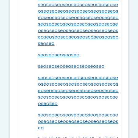
seo
seo
seo
seo
seo
seo
seo
seo
seo
se
o
seo
seo
seo
seo
seo
seo
seo
seo
seo
s
eo
seo
seo
seo
seo
seo
seo
seo
seo
seo
seo
seo
seo
seo
seo
seo
seo
seo
seo
se
o
seo
seo
seo
seo
seo
seo
seo
seo
seo
s
eo
seo
seo
seo
seo
seo
seo
seo
seo
seo
seo
seo
seo
seo
seo
seo
seo
seo
seo
seo
seo
seo
seo
seo
seo
seo
seo
seo
seo
seo
seo
seo
seo
seo
se
o
seo
seo
seo
seo
seo
seo
seo
seo
seo
s
eo
seo
seo
seo
seo
seo
seo
seo
seo
seo
seo
seo
seo
seo
seo
seo
seo
seo
seo
se
o
seo
seo
seo
seo
seo
seo
seo
seo
seo
seo
seo
se
o
seo
seo
seo
seo
seo
seo
seo
seo
seo
s
eo