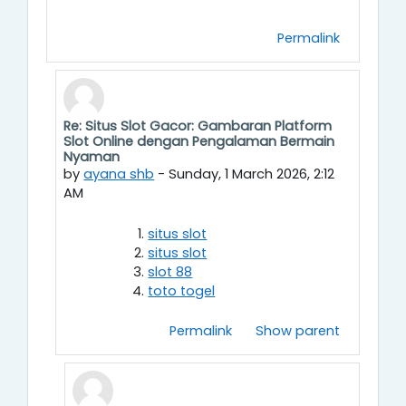
Permalink
Re: Situs Slot Gacor: Gambaran Platform
In reply to ayana shb
Slot Online dengan Pengalaman Bermain
Nyaman
by
ayana shb
-
Sunday, 1 March 2026, 2:12
AM
situs slot
situs slot
slot 88
toto togel
Permalink
Show parent