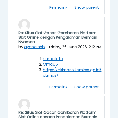
Permalink
Show parent
Re: Situs Slot Gacor: Gambaran Platform
In reply to ayana shb
Slot Online dengan Pengalaman Bermain
Nyaman
by
ayana shb
-
Friday, 26 June 2026, 2:12 PM
namatoto
Oma55
https://bkkposo.kemkes.go.id/
dumas/
Permalink
Show parent
Re: Situs Slot Gacor: Gambaran Platform
In reply to ayana shb
Slot Online dengan Pengalaman Bermain