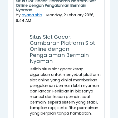
Situs Slot Gacor: Gambaran Platform Slot
Number of replies: 10
Online dengan Pengalaman Bermain
Nyaman
by
ayana shb
-
Monday, 2 February 2026,
6:44 AM
Situs Slot Gacor:
Gambaran Platform Slot
Online dengan
Pengalaman Bermain
Nyaman
Istilah situs slot gacor kerap
digunakan untuk menyebut platform
slot online yang dinilai memberikan
pengalaman bermain lebih nyaman
dan lancar. Penilaian ini biasanya
muncul dari kesan pemain saat
bermain, seperti sistem yang stabil,
tampilan rapi, serta fitur permainan
yang berjalan tanpa hambatan.