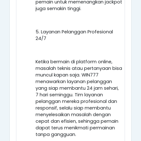
pemain untuk memenangkan jackpot
juga semakin tinggi.
5. Layanan Pelanggan Profesional
24/7
Ketika bermain di platform online,
masalah teknis atau pertanyaan bisa
muncul kapan saja. WIN777
menawarkan layanan pelanggan
yang siap membantu 24 jam sehari,
7 hari seminggu. Tim layanan
pelanggan mereka profesional dan
responsif, selalu siap membantu
menyelesaikan masalah dengan
cepat dan efisien, sehingga pemain
dapat terus menikmati permainan
tanpa gangguan.