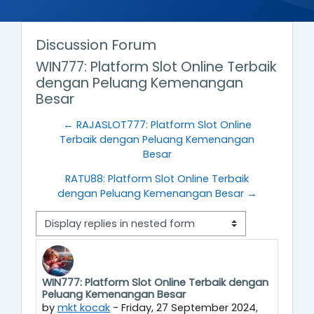
Discussion Forum
WIN777: Platform Slot Online Terbaik
dengan Peluang Kemenangan
Besar
← RAJASLOT777: Platform Slot Online
Terbaik dengan Peluang Kemenangan
Besar
RATU88: Platform Slot Online Terbaik
dengan Peluang Kemenangan Besar →
Display mode
WIN777: Platform Slot Online Terbaik dengan
Number of replies: 0
Peluang Kemenangan Besar
by
mkt kocak
-
Friday, 27 September 2024,