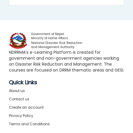
Government of Nepal
Ministry of Home Affairs
National Disaster Risk Reduction
and Management Authority
NDRRMA’s e-Learning Platform is created for
government and non-government agencies working
on Disaster Risk Reduction and Management. The
courses are focused on DRRM thematic areas and GESI.
Quick Links
About us
Contact us
Create an account
Privacy Policy
Terms and Conditions