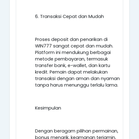
6. Transaksi Cepat dan Mudah
Proses deposit dan penarikan di
WIN777 sangat cepat dan mudah.
Platform ini mendukung berbagai
metode pembayaran, termasuk
transfer bank, e-wallet, dan kartu
kredit. Pemain dapat melakukan
transaksi dengan aman dan nyaman
tanpa harus menunggu terlalu lama.
Kesimpulan
Dengan beragam pilihan permainan,
bonus menarik, keamanan terjamin,