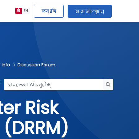
लग ईन
खाता खोल्नुहोस्
ने
EN
 Info
Discussion Forum
मंचहरुमा खोज्नुहोस्
मंचहरुमा खोज्न
er Risk
 (DRRM)