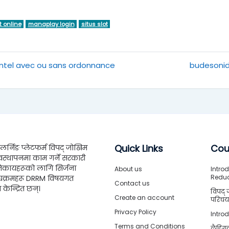
t online
manaplay login
situs slot
antel avec ou sans ordonnance
budesonid
Quick Links
Cou
्निङ प्लेटफर्म विपद् जोखिम
वस्थापनमा काम गर्ने सरकारी
िकायहरूको लागि सिर्जना
About us
Introd
Redu
्यक्रमहरू DRRM विषयगत
Contact us
ा केन्द्रित छन्।
विपद् 
Create an account
परिचया
Privacy Policy
Intro
Terms and Conditions
लैङ्गि