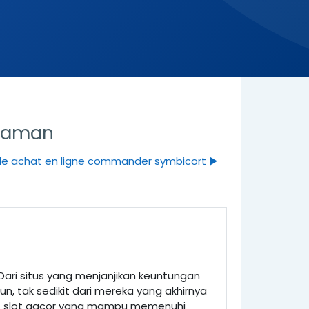
alaman
e achat en ligne commander symbicort ▶︎
Dari situs yang menjanjikan keuntungan
, tak sedikit dari mereka yang akhirnya
tus slot gacor yang mampu memenuhi