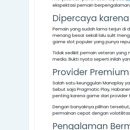
ekspektasi pemain berpengalaman, ba
Dipercaya karena
Pemain yang sudah lama terjun di du
menang besar sekali lalu sulit men
game slot populer yang punya reput
Tidak sedikit pemain veteran yang
media. Bukti nyata seperti inilah
Provider Premiu
Salah satu keunggulan Manaplay ya
Sebut saja Pragmatic Play, Habaner
penting karena game dari provider t
Dengan banyaknya pilihan tersebut
permainan cepat dengan volatilitas
Pengalaman Berma