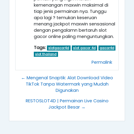
kemenangan maxwin maksimal di
tiap jenis permainan nya. Tunggu
apa lagi ? temukan keseruan
menang jackpot maxwin sensasional
dengan pengalamn bertaruh slot
gacor online paling menguntungkan.
Tags:
slotgacor4d
slot gacor 4d
gacor4d
slot thailand
Permalink
← Mengenal Snaptik: Alat Download Video
TikTok Tanpa Watermark yang Mudah
Digunakan
RESTOSLOT4D | Permainan Live Casino
Jackpot Besar →