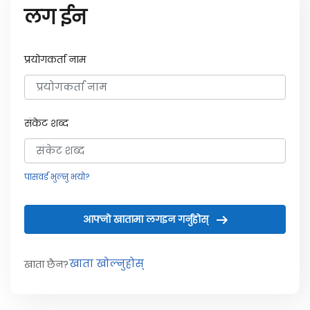
लग ईन
प्रयोगकर्ता नाम
संकेट शब्द
पासवर्ड भुल्नु भयो?
आफ्नो खातामा लगइन गर्नुहोस्
खाता खोल्नुहोस्
खाता छैन?