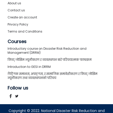
राजेन्द्र शर्मा
About us
Contact us
उपसचिव
Create an account
Privacy Policy
Terms and Conditions
NDRRMA सबैभन्दा राम्रो ठाउँ हो जहाँ एक मानवीय
Courses
पेशेवरले आफ्नो कार्यसम्पादन सुधार गर्न मापदण्ड
र अभ्यासहरू सिक्न सक्छ। यसले मेरो ज्ञानलाई
Introductory course on Disaster Risk Reduction and
Management (DRRM)
साँच्चै विस्तार गरेको छ र यो सिकाइको माध्यमबाट
विपद् जोखिम न्यूनीकरण र व्यवस्थापन बारे परिचयात्मक पाठ्यक्रम
मैले दुईवटा पदोन्नतिहरू प्राप्त गरेको छु।
Introduction to GESI in DRRM
लैङ्गिक समानता, अपाङ्गता, र सामाजिक समावेशीकरण र विपद् जोखिम
न्यूनीकरण तथा व्यवस्थापनको परिचय
रन्जना श्रेष्ठ
Follow us
सञ्‍चार विज्ञ
Copyright © 2022. National Disaster Risk Reduction and
NDRRMA सबैभन्दा राम्रो ठाउँ हो जहाँ एक मानवीय