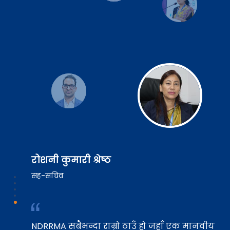
राम बहादुर केसी
उप सचिव
NDRRMA सबैभन्दा राम्रो ठाउँ हो जहाँ एक मानवीय
पेशेवरले आफ्नो कार्यसम्पादन सुधार गर्न मापदण्ड
र अभ्यासहरू सिक्न सक्छ। यसले मेरो ज्ञानलाई
साँच्चै विस्तार गरेको छ र यो सिकाइको माध्यमबाट
मैले दुईवटा पदोन्नतिहरू प्राप्त गरेको छु।
रोशनी कुमारी श्रेष्ठ
सह-सचिव
NDRRMA सबैभन्दा राम्रो ठाउँ हो जहाँ एक मानवीय