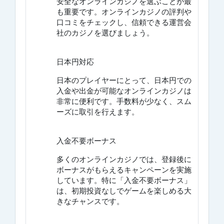
安全なオンラインカジノを選ぶことが最
も重要です。オンラインカジノの評判や
口コミをチェックし、信頼できる運営会
社のカジノを選びましょう。
日本円対応
日本のプレイヤーにとって、日本円での
入金や出金が可能なオンラインカジノは
非常に便利です。手数料が少なく、スム
ーズに取引を行えます。
入金不要ボーナス
多くのオンラインカジノでは、登録後に
ボーナスがもらえるキャンペーンを実施
しています。特に「入金不要ボーナス」
は、初期投資なしでゲームを楽しめる大
きなチャンスです。