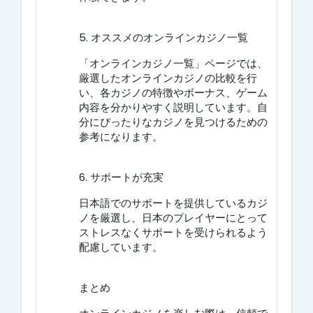
5. オススメのオンラインカジノ一覧
「オンラインカジノ一覧」ページでは、
厳選したオンラインカジノの比較を行
い、各カジノの特徴やボーナス、ゲーム
内容を分かりやすく説明しています。自
分にぴったりなカジノを見つけるための
参考になります。
6. サポートが充実
日本語でのサポートを提供しているカジ
ノを厳選し、日本のプレイヤーにとって
ストレスなくサポートを受けられるよう
配慮しています。
まとめ