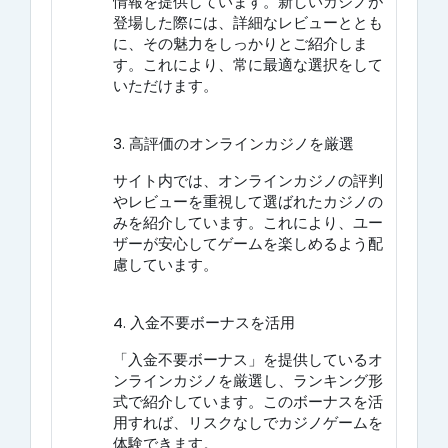
情報を提供しています。新しいカジノが
登場した際には、詳細なレビューととも
に、その魅力をしっかりとご紹介しま
す。これにより、常に最適な選択をして
いただけます。
3. 高評価のオンラインカジノを厳選
サイト内では、オンラインカジノの評判
やレビューを重視して選ばれたカジノの
みを紹介しています。これにより、ユー
ザーが安心してゲームを楽しめるよう配
慮しています。
4. 入金不要ボーナスを活用
「入金不要ボーナス」を提供しているオ
ンラインカジノを厳選し、ランキング形
式で紹介しています。このボーナスを活
用すれば、リスクなしでカジノゲームを
体験できます。