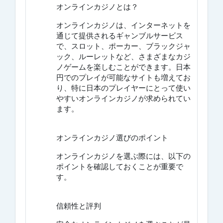
オンラインカジノとは？
オンラインカジノは、インターネットを
通じて提供されるギャンブルサービス
で、スロット、ポーカー、ブラックジャ
ック、ルーレットなど、さまざまなカジ
ノゲームを楽しむことができます。日本
円でのプレイが可能なサイトも増えてお
り、特に日本のプレイヤーにとって使い
やすいオンラインカジノが求められてい
ます。
オンラインカジノ選びのポイント
オンラインカジノを選ぶ際には、以下の
ポイントを確認しておくことが重要で
す。
信頼性と評判