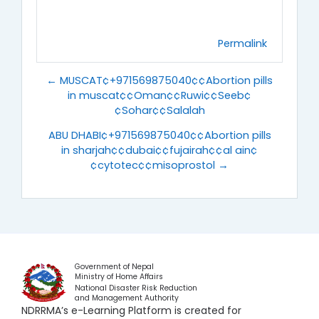
Permalink
← MUSCAT¢+971569875040¢¢Abortion pills
in muscat¢¢Oman¢¢Ruwi¢¢Seeb¢
¢Sohar¢¢Salalah
ABU DHABI¢+971569875040¢¢Abortion pills
in sharjah¢¢dubai¢¢fujairah¢¢al ain¢
¢cytotec¢¢misoprostol →
Government of Nepal
Ministry of Home Affairs
National Disaster Risk Reduction
and Management Authority
NDRRMA’s e-Learning Platform is created for