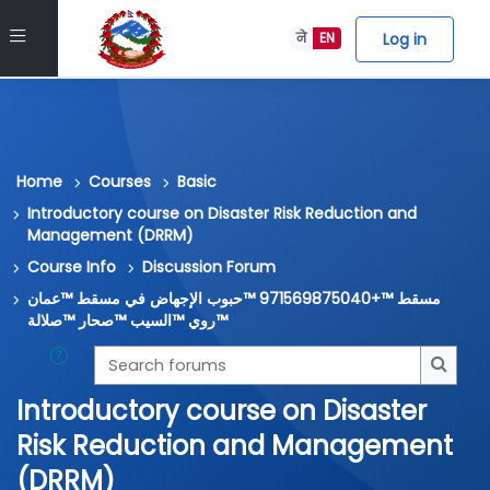
Skip to main content
Side panel
Log in
ने
EN
Home
Courses
Basic
Introductory course on Disaster Risk Reduction and
Management (DRRM)
Course Info
Discussion Forum
مسقط ™+971569875040 ™حبوب الإجهاض في مسقط ™عمان
™روي ™السيب ™صحار ™صلالة
Search forums
Searc
Introductory course on Disaster
Risk Reduction and Management
(DRRM)