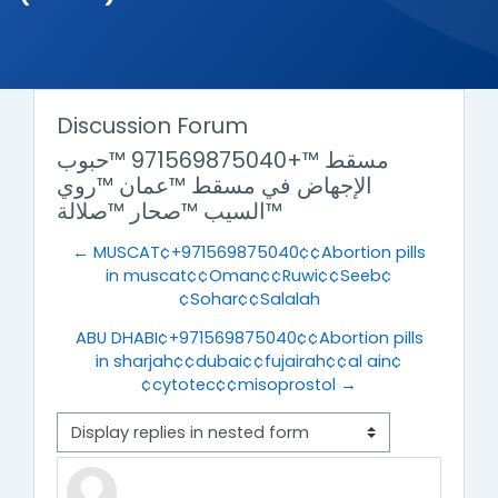
Discussion Forum
مسقط ™+971569875040 ™حبوب
الإجهاض في مسقط ™عمان ™روي
™السيب ™صحار ™صلالة
← MUSCAT¢+971569875040¢¢Abortion pills
in muscat¢¢Oman¢¢Ruwi¢¢Seeb¢
¢Sohar¢¢Salalah
ABU DHABI¢+971569875040¢¢Abortion pills
in sharjah¢¢dubai¢¢fujairah¢¢al ain¢
¢cytotec¢¢misoprostol →
Display mode