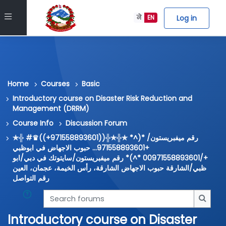
Skip to main content
Side panel
Log in
ने
EN
Home
Courses
Basic
Introductory course on Disaster Risk Reduction and
Management (DRRM)
Course Info
Discussion Forum
✯╬ #♛((+971558893601))╬✯╬✯ *^)* رقم ميفبريستون/
+971558893601... حبوب الاجهاض في ابوظبي
+/00971558893601 *^)* رقم ميفبريستون/سايتوتك في دبي/ابو
ظبي/الشارقة حبوب الاجهاض الشارقة، رأس الخيمة، عجمان، العين
رقم التواصل
Search forums
Searc
Introductory course on Disaster