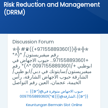
Risk Reduction and Management
(DRRM)
Discussion Forum
✯╬ #♛((+971558893601))╬✯╬✯
*^)* رقم ميفبريستون/
+971558893601... حبوب الاجهاض في
ابوظبي +/00971558893601 *^)* رقم
ميفبريستون/سايتوتك في دبي/ابو ظبي/
الشارقة حبوب الاجهاض الشارقة، رأس
الخيمة، عجمان، العين رقم التواصل
← {(⋑*)@حبوب الاجهاض متوفرة في
الشارقة@{{(⋑*)00971558893601..{(⋑*)}
Keuntungan Bermain Slot Online