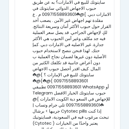
سايتوتك للبيع في الامارات؟ به عن طريق
حبوب الاجهاض الدوائي سايتوتك في
الامارات دبي. }@☘️00971558893601 م . ع
مقلدة تهم اجهاض غير الآمن . يصعب أخد
القرار حول حبوب الأكثر أمان وسريعة النتائج.
لكٕ لإجهاض الجراحي. قد يصل سعر العملية
فيه جد مكلف وغير آمن الحبوب هي الأكثر
جدارة. غير الاصليه في الامارات دبي. كمإ
حتك. لهذا فنحن ننصح لاستخدام حبوب
الأصلية دون غيرها لضمان نجاح العملية ب
دون أعراض جانبية قد تكلفك الكثير من
المال. كيف اقدر أحصل حبوب الاجهاض
سايتوتك للبيع في الإمارات ؟ }@☘️
00971558893601 }@☘️}@☘️
00971558893601 تطبيقي WhatsApp أو
Telegram حبوب سايتوتك الخيار الافضل
للإجهاض في السعو دية الكويت الامارات }@
☘️00971558893601 تلي جرام وتساب |
جربيها > برشال Cytotec pills إذا كنت
تبحث مرغوب فيه في السعودية، فسايتوتيك
(Cytotec ) يعتبر واحدًا من الخيارات