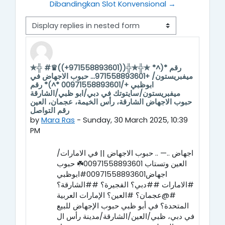
Dibandingkan Slot Konvensional →
Display mode
✯╬ #♛((+971558893601))╬✯╬✯ *^)* رقم
Number of replies: 0
ميفبريستون/ +971558893601... حبوب الاجهاض في
ابوظبي +/00971558893601 *^)* رقم
ميفبريستون/سايتوتك في دبي/ابو ظبي/الشارقة
حبوب الاجهاض الشارقة، رأس الخيمة، عجمان، العين
رقم التواصل
by
Mara Ras
-
Sunday, 30 March 2025, 10:39
PM
اجهاض ..— .. حبوب الاجهاض || في الامارات/
العين وتستاب 00971558893601☘️ حبوب
اجهاض00971558893601#ابوظبي
#الامارات ##دبي؟ الفجيرة؟ ##الشارقة؟
#@عجمان؟ #العين؟ الإمارات العربية
المتحدة؟ في أبو ظبي حبوب الإجهاض للبيع
في دبي، ظبي/العين/الشارقة/مدينة رأس ال