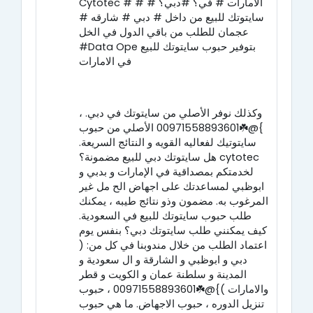
Cytotec # # الامارات # في؟ #دبي؟ #
سايتوتك للبيع من داخل # دبي # شارقه #
عجمان للطلب من باقي الدول في الخل
#Data Ope بتوفير حبوب سايتوتك للبيع
في الامارات
، وكذلك نوفر الأصلي من سايتوتك في دبي.
}@☘️00971558893601 الأصلي من حبوب
سايتوتيك لفعاليه القويه و النتائج السريعة.
هل سايتوتك دبي للبيع مضمونة؟ cytotec
لخدمتكم بمصداقية في الإمارات و بدبي و
ابوظبي لمساعدتك على اجهاض الح مل غير
المرغوب به. مضمون وذو نتائج طيبه ، يمكنك
طلب حبوب سايتوتك للبيع في السعودية.
كيف يمكنني طلب سايتوتك دبي؟ بنفس يوم
اعتماد الطلب من خلال مندوبنا في كل من: (
دبي و ابوظبي و الشارقة و ال سعودية و
المدينة و سلطنة عمان و الكويت و قطر
والامارات )}@☘️00971558893601 ، حبوب
تنزيل الدوره ، حبوب الاجهاض. ما هي حبوب