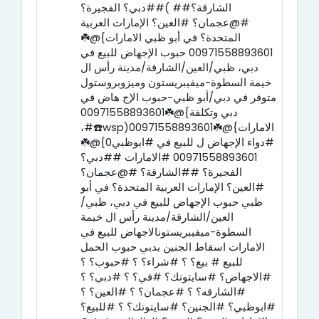
##دبي؟ الفجيرة؟( ##الشارقة؟
#@عجمان؟ #العين؟ الإمارات العربية
المتحدة؟ في أبو ظبي الامارات}@☘️
00971558893601 حبوب الإجهاض للبيع في
دبي، ظبي/العين/الشارقة/مدينة رأس ال
خيمة السطوة-ميفيبريستون وميزوبروستول
متوفر في دبي/أبو ظبي-حبوب الإج هاض في
دبي وتكلفة}@☘️00971558893601
،#☎️wsp)الامارات}@☘️00971558893601
#دواء الإجهاض ل للبيع في #ابوظبي0}@☘️
00971558893601 #الامارات ##دبي؟
الفجيرة؟ ##الشارقة؟ #@عجمان؟
#العين؟ الإمارات العربية المتحدة؟ في أبو
ظبي حبوب الإجهاض للبيع في دبي، ظبي/
العين/الشارقة/مدينة رأس ال خيمة
السطوة-ميفيبريستونالاجهاض للبيع في
الامارات اسقاط الجنين بدبي حبوب الحمل
للبيع # بيع؟ ؟ #شراء؟ ؟ #حبوب؟ ؟
#الاجهاض؟ #سايتوتك؟ #في؟ ؟ #دبي؟ ؟
#الشارقه؟ ؟ #عجمان؟ ؟ #العين؟ ؟
#ابوظبي؟ #الجنين؟ #سايتوتك؟ ؟ #للبيع؟