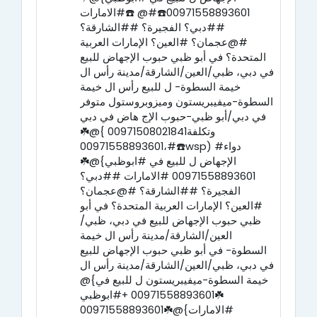
00971558893601☎️#@ ☎️#الامارات
##دبي؟ الفجيرة؟ ##الشارقة؟
#@عجمان؟ #العين؟ الإمارات العربية
المتحدة؟ في أبو ظبي حبوب الإجهاض للبيع
في دبي، ظبي/العين/الشارقة/مدينة رأس ال
خيمة السطوة- ل للبيع رأس ال خيمة
السطوة-ميفيبريستون وميزوبروستول متوفر
في دبي/أبو ظبي-حبوب الإج هاض في دبي
وتكلفة00971508021841 }@☘️
00971558893601،#☎️wsp) #دواء
الإجهاض ل للبيع في #ابوظبي}@☘️
00971558893601 #الامارات ##دبي؟
الفجيرة؟ ##الشارقة؟ #@عجمان؟
#العين؟ الإمارات العربية المتحدة؟ في أبو
ظبي حبوب الإجهاض للبيع في دبي، ظبي/
العين/الشارقة/مدينة رأس ال خيمة
السطوة- في أبو ظبي حبوب الإجهاض للبيع
في دبي، ظبي/العين/الشارقة/مدينة رأس ال
خيمة السطوة-ميفيبريستون ل للبيع في}@
☘️00971558893601 +#ابوظبي
#الامارات}@☘️00971558893601