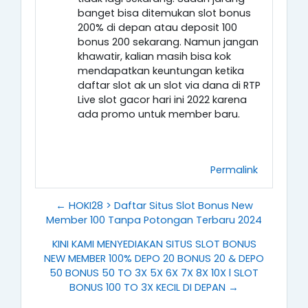
banget bisa ditemukan slot bonus
200% di depan atau deposit 100
bonus 200 sekarang. Namun jangan
khawatir, kalian masih bisa kok
mendapatkan keuntungan ketika
daftar slot ak un slot via dana di RTP
Live slot gacor hari ini 2022 karena
ada promo untuk member baru.
Permalink
← HOKI28 > Daftar Situs Slot Bonus New
Member 100 Tanpa Potongan Terbaru 2024
KINI KAMI MENYEDIAKAN SITUS SLOT BONUS
NEW MEMBER 100% DEPO 20 BONUS 20 & DEPO
50 BONUS 50 TO 3X 5X 6X 7X 8X 10X l SLOT
BONUS 100 TO 3X KECIL DI DEPAN →