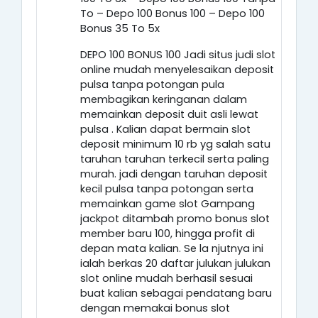
To – Depo 100 Bonus 100 – Depo 100
Bonus 35 To 5x
DEPO 100 BONUS 100 Jadi situs judi slot
online mudah menyelesaikan deposit
pulsa tanpa potongan pula
membagikan keringanan dalam
memainkan deposit duit asli lewat
pulsa . Kalian dapat bermain slot
deposit minimum 10 rb yg salah satu
taruhan taruhan terkecil serta paling
murah. jadi dengan taruhan deposit
kecil pulsa tanpa potongan serta
memainkan game slot Gampang
jackpot ditambah promo bonus slot
member baru 100, hingga profit di
depan mata kalian. Se la njutnya ini
ialah berkas 20 daftar julukan julukan
slot online mudah berhasil sesuai
buat kalian sebagai pendatang baru
dengan memakai bonus slot