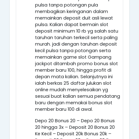
pulsa tanpa potongan pula
membagikan keringanan dalam
memainkan deposit duit asli lewat
pulsa. Kalian dapat bermain slot
deposit minimum 10 rb yg salah satu
taruhan taruhan terkecil serta paling
murah. jadi dengan taruhan deposit
kecil pulsa tanpa potongan serta
memainkan game slot Gampang
jackpot ditambah promo bonus slot
member baru 100, hingga profit di
depan mata kalian. Selanjutnya ini
ialah berkas 25 daftar julukan slot
online mudah menyelesaikan yg
sesuai buat kalian semua pendatang
baru dengan memakai bonus slot
member baru 100 di awal.
Depo 20 Bonus 20 – Depo 20 Bonus
20 hingga 3x – Deposit 20 Bonus 20
Ke Kecil – Deposit 20k Bonus 20k –