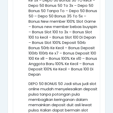
Ke 5x – Depo 50 Bonus 30 TO Kecil –
Depo 50 Bonus 50 To 3x – Depo 50
Bonus 50 Tanpa To – Depo 50 Bonus
50 – Depo 50 Bonus 35 To 5x –
Bonus New member 100% Slot Game
– Bonus new member bebas buyspin
– Bonus Slot 100 to 3x – Bonus Slot
100 to kecil – Bonus Slot 100 Di Depan
– Bonus Slot 100% Deposit 50rb
Bonus 50rb Ke Kecil – Bonus Deposit
100rb 100rb Ke x7 – Bonus Deposit 100
100 Ke x8 – Bonus 100% Ke x10 – Bonus
Anggota Baru 100% Ke Kecil – Bonus
Deposit 100% Ke Kecil – Bonus 100 Di
Depan
DEPO 50 BONUS 50 Jadi situs judi slot
online mudah menyelesaikan deposit
pulsa tanpa potongan pula
membagikan keringanan dalam
memainkan deposit duit asli lewat
pulsa. Kalian dapat bermain slot