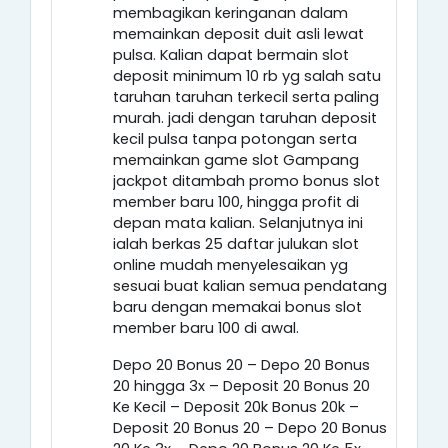
membagikan keringanan dalam
memainkan deposit duit asli lewat
pulsa. Kalian dapat bermain slot
deposit minimum 10 rb yg salah satu
taruhan taruhan terkecil serta paling
murah. jadi dengan taruhan deposit
kecil pulsa tanpa potongan serta
memainkan game slot Gampang
jackpot ditambah promo bonus slot
member baru 100, hingga profit di
depan mata kalian. Selanjutnya ini
ialah berkas 25 daftar julukan slot
online mudah menyelesaikan yg
sesuai buat kalian semua pendatang
baru dengan memakai bonus slot
member baru 100 di awal.
Depo 20 Bonus 20 – Depo 20 Bonus
20 hingga 3x – Deposit 20 Bonus 20
Ke Kecil – Deposit 20k Bonus 20k –
Deposit 20 Bonus 20 – Depo 20 Bonus