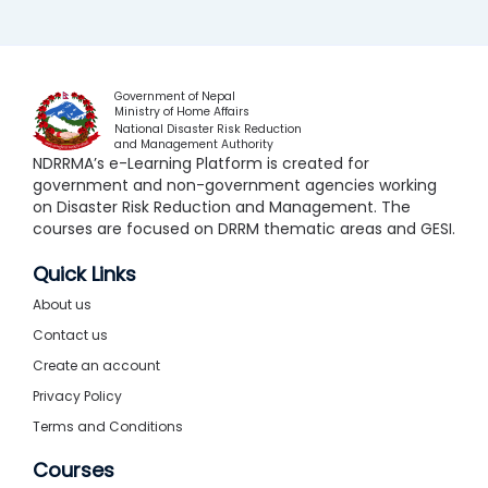
Government of Nepal
Ministry of Home Affairs
National Disaster Risk Reduction
and Management Authority
NDRRMA’s e-Learning Platform is created for
government and non-government agencies working
on Disaster Risk Reduction and Management. The
courses are focused on DRRM thematic areas and GESI.
Quick Links
About us
Contact us
Create an account
Privacy Policy
Terms and Conditions
Courses