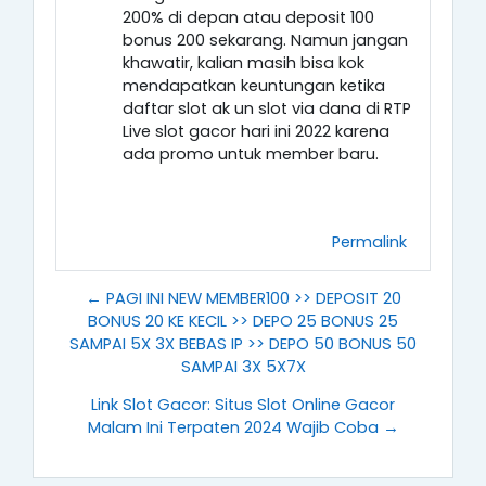
200% di depan atau deposit 100
bonus 200 sekarang. Namun jangan
khawatir, kalian masih bisa kok
mendapatkan keuntungan ketika
daftar slot ak un slot via dana di RTP
Live slot gacor hari ini 2022 karena
ada promo untuk member baru.
Permalink
← PAGI INI NEW MEMBER100 >> DEPOSIT 20
BONUS 20 KE KECIL >> DEPO 25 BONUS 25
SAMPAI 5X 3X BEBAS IP >> DEPO 50 BONUS 50
SAMPAI 3X 5X7X
Link Slot Gacor: Situs Slot Online Gacor
Malam Ini Terpaten 2024 Wajib Coba →