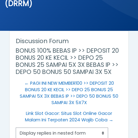
(DRRM)
Discussion Forum
BONUS 100% BEBAS IP >> DEPOSIT 20
BONUS 20 KE KECIL >> DEPO 25
BONUS 25 SAMPAI 5X 3X BEBAS IP >>
DEPO 50 BONUS 50 SAMPAI 3X 5X
← PAGI INI NEW MEMBER100 >> DEPOSIT 20
BONUS 20 KE KECIL >> DEPO 25 BONUS 25
SAMPAI 5X 3X BEBAS IP >> DEPO 50 BONUS 50
SAMPAI 3X 5X7X
Link Slot Gacor: Situs Slot Online Gacor
Malam Ini Terpaten 2024 Wajib Coba →
Display mode