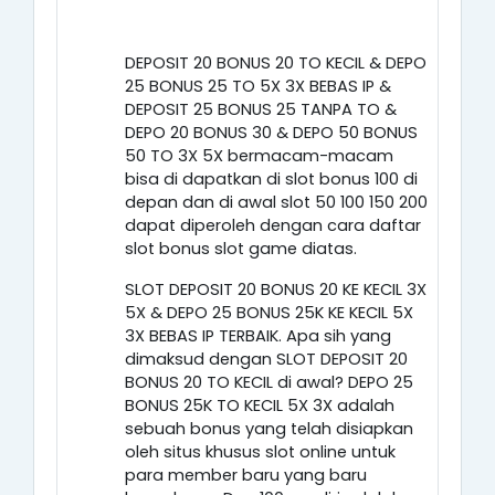
DEPOSIT 20 BONUS 20 TO KECIL & DEPO
25 BONUS 25 TO 5X 3X BEBAS IP &
DEPOSIT 25 BONUS 25 TANPA TO &
DEPO 20 BONUS 30 & DEPO 50 BONUS
50 TO 3X 5X bermacam-macam
bisa di dapatkan di slot bonus 100 di
depan dan di awal slot 50 100 150 200
dapat diperoleh dengan cara daftar
slot bonus slot game diatas.
SLOT DEPOSIT 20 BONUS 20 KE KECIL 3X
5X & DEPO 25 BONUS 25K KE KECIL 5X
3X BEBAS IP TERBAIK. Apa sih yang
dimaksud dengan SLOT DEPOSIT 20
BONUS 20 TO KECIL di awal? DEPO 25
BONUS 25K TO KECIL 5X 3X adalah
sebuah bonus yang telah disiapkan
oleh situs khusus slot online untuk
para member baru yang baru