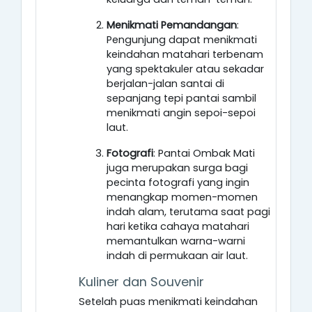
Menikmati Pemandangan
:
Pengunjung dapat menikmati
keindahan matahari terbenam
yang spektakuler atau sekadar
berjalan-jalan santai di
sepanjang tepi pantai sambil
menikmati angin sepoi-sepoi
laut.
Fotografi
: Pantai Ombak Mati
juga merupakan surga bagi
pecinta fotografi yang ingin
menangkap momen-momen
indah alam, terutama saat pagi
hari ketika cahaya matahari
memantulkan warna-warni
indah di permukaan air laut.
Kuliner dan Souvenir
Setelah puas menikmati keindahan