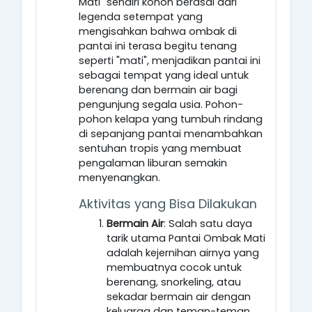
Mati" sendiri konon berasal dari
legenda setempat yang
mengisahkan bahwa ombak di
pantai ini terasa begitu tenang
seperti "mati", menjadikan pantai ini
sebagai tempat yang ideal untuk
berenang dan bermain air bagi
pengunjung segala usia. Pohon-
pohon kelapa yang tumbuh rindang
di sepanjang pantai menambahkan
sentuhan tropis yang membuat
pengalaman liburan semakin
menyenangkan.
Aktivitas yang Bisa Dilakukan
Bermain Air
: Salah satu daya
tarik utama Pantai Ombak Mati
adalah kejernihan airnya yang
membuatnya cocok untuk
berenang, snorkeling, atau
sekadar bermain air dengan
keluarga dan teman-teman.