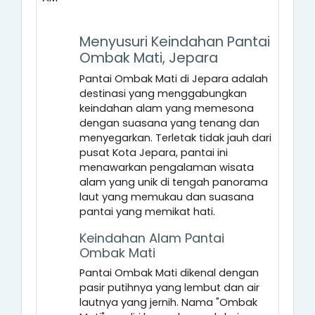
Menyusuri Keindahan Pantai
Ombak Mati, Jepara
Pantai Ombak Mati di Jepara adalah
destinasi yang menggabungkan
keindahan alam yang memesona
dengan suasana yang tenang dan
menyegarkan. Terletak tidak jauh dari
pusat Kota Jepara, pantai ini
menawarkan pengalaman wisata
alam yang unik di tengah panorama
laut yang memukau dan suasana
pantai yang memikat hati.
Keindahan Alam Pantai
Ombak Mati
Pantai Ombak Mati dikenal dengan
pasir putihnya yang lembut dan air
lautnya yang jernih. Nama "Ombak