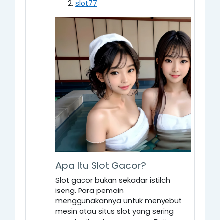
slot77
Apa Itu Slot Gacor?
Slot gacor bukan sekadar istilah
iseng. Para pemain
menggunakannya untuk menyebut
mesin atau situs slot yang sering