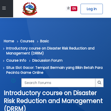
Skip to main content
Side panel
Log in
ने
EN
Home
Courses
Basic
Introductory course on Disaster Risk Reduction and
Management (DRRM)
Course Info
Discussion Forum
Situs Slot Gacor: Tempat Bermain yang Bikin Betah Para
Pecinta Game Online
Search forums
Searc
Introductory course on Disaster
Risk Reduction and Management
(DRRM)