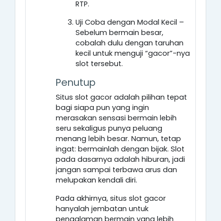
RTP.
Uji Coba dengan Modal Kecil –
Sebelum bermain besar,
cobalah dulu dengan taruhan
kecil untuk menguji “gacor”-nya
slot tersebut.
Penutup
Situs slot gacor adalah pilihan tepat
bagi siapa pun yang ingin
merasakan sensasi bermain lebih
seru sekaligus punya peluang
menang lebih besar. Namun, tetap
ingat: bermainlah dengan bijak. Slot
pada dasarnya adalah hiburan, jadi
jangan sampai terbawa arus dan
melupakan kendali diri.
Pada akhirnya, situs slot gacor
hanyalah jembatan untuk
pengalaman bermain yang lebih