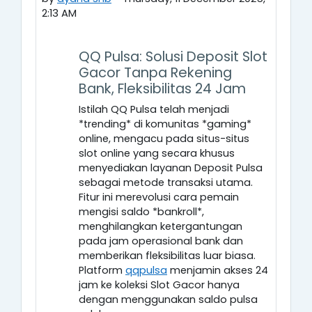
2:13 AM
QQ Pulsa: Solusi Deposit Slot
Gacor Tanpa Rekening
Bank, Fleksibilitas 24 Jam
Istilah QQ Pulsa telah menjadi
*trending* di komunitas *gaming*
online, mengacu pada situs-situs
slot online yang secara khusus
menyediakan layanan Deposit Pulsa
sebagai metode transaksi utama.
Fitur ini merevolusi cara pemain
mengisi saldo *bankroll*,
menghilangkan ketergantungan
pada jam operasional bank dan
memberikan fleksibilitas luar biasa.
Platform
qqpulsa
menjamin akses 24
jam ke koleksi Slot Gacor hanya
dengan menggunakan saldo pulsa