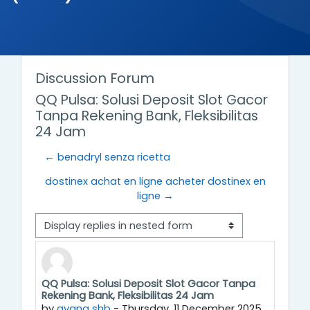
Discussion Forum
QQ Pulsa: Solusi Deposit Slot Gacor
Tanpa Rekening Bank, Fleksibilitas
24 Jam
← benadryl senza ricetta
dostinex achat en ligne acheter dostinex en
ligne →
Display mode
QQ Pulsa: Solusi Deposit Slot Gacor Tanpa
Number of replies: 0
Rekening Bank, Fleksibilitas 24 Jam
by
ayana shb
-
Thursday, 11 December 2025,