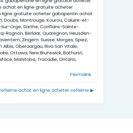
t gabapentine en ligne gratuite acheter
achat en ligne gratuite acheter
ligne gratuite acheter gabapentin achat
n, Doubs, Montrouge, Kourou, Caluire-et-
y-sur-Orge, Sarthe, Conflans-Sainte-
becq-Rognon, Berlaar, Quaregnon, Heusden-
Zaventem, Zingem. Suisse: Morges, Spiez,
 Albis, Oberaargau, Riva San Vitale,
oke, Ottawa, New Brunswick, Bathurst,
face, Manitoba, Tracadie, Ontario,
Permalink
cefixime achat en ligne acheter cefixime ▶︎