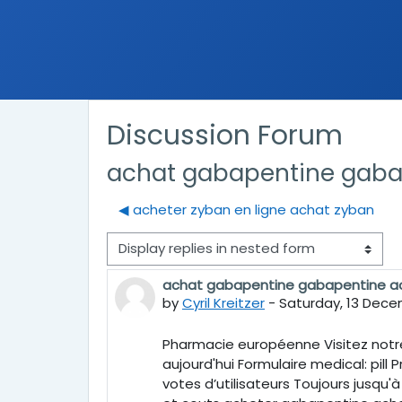
Discussion Forum
achat gabapentine gaba
◀︎ acheter zyban en ligne achat zyban
Display mode
achat gabapentine gabapentine a
Number of replies: 0
by
Cyril Kreitzer
-
Saturday, 13 Dece
Pharmacie européenne Visitez notre
aujourd'hui Formulaire medical: pill 
votes d’utilisateurs Toujours jusqu