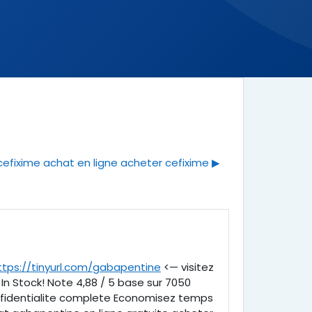
cefixime achat en ligne acheter cefixime ▶︎
ttps://tinyurl.com/gabapentine
<— visitez
: In Stock! Note 4,88 / 5 base sur 7050
confidentialite complete Economisez temps