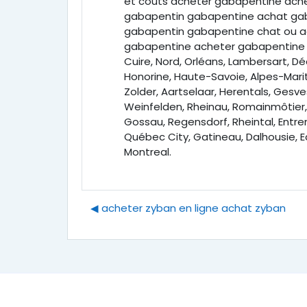
et couts acheter gabapentine ache
gabapentin gabapentine achat gab
gabapentin gabapentine chat ou ac
gabapentine acheter gabapentine Fr
Cuire, Nord, Orléans, Lambersart, D
Honorine, Haute-Savoie, Alpes-Mari
Zolder, Aartselaar, Herentals, Gesv
Weinfelden, Rheinau, Romainmôtier, L
Gossau, Regensdorf, Rheintal, Entre
Québec City, Gatineau, Dalhousie, 
Montreal.
◀︎ acheter zyban en ligne achat zyban