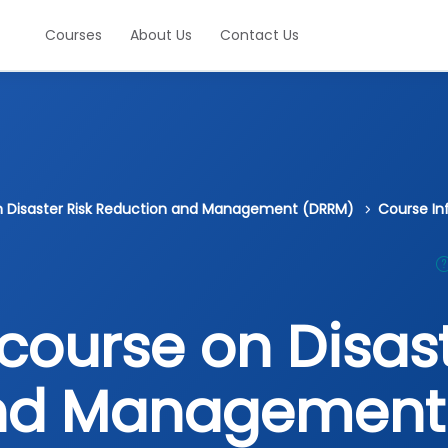
Courses
About Us
Contact Us
on Disaster Risk Reduction and Management (DRRM)
Course In
course on Disast
and Management