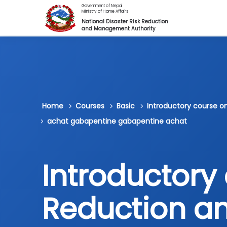
Skip to main content
Government of Nepal
Ministry of Home Affairs
National Disaster Risk Reduction
and Management Authority
Home
Courses
Basic
Introductory course 
achat gabapentine gabapentine achat
Introductory 
Reduction 