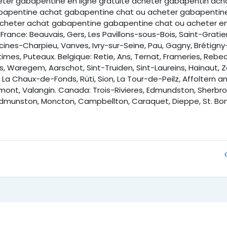
ter gabapentine en ligne gratuite acheter gabapentin acha
apentine achat gabapentine chat ou acheter gabapentine 
heter achat gabapentine gabapentine chat ou acheter en 
ance: Beauvais, Gers, Les Pavillons-sous-Bois, Saint-Gratie
écines-Charpieu, Vanves, Ivry-sur-Seine, Pau, Gagny, Brétign
times, Puteaux. Belgique: Retie, Ans, Ternat, Frameries, Re
es, Waregem, Aarschot, Sint-Truiden, Sint-Laureins, Hainaut, 
a Chaux-de-Fonds, Rüti, Sion, La Tour-de-Peilz, Affoltern am
mont, Valangin. Canada: Trois-Rivieres, Edmundston, Sherbro
Edmunston, Moncton, Campbellton, Caraquet, Dieppe, St. Boni