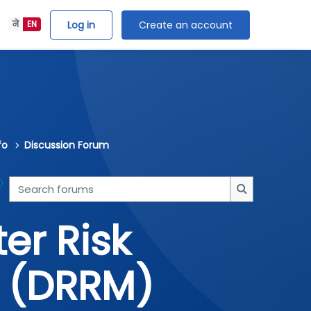
Log in
Create an account
ने
EN
fo
Discussion Forum
Search forums
Search forum
er Risk
 (DRRM)