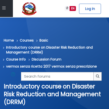
Skip to main content
Side panel
Log in
ने
EN
Home
Courses
Basic
Introductory course on Disaster Risk Reduction and
Management (DRRM)
Course Info
Discussion Forum
vermox senza ricetta 2017 vermox senza prescrizione
Search forums
Searc
Introductory course on Disaster
Risk Reduction and Management
(DRRM)