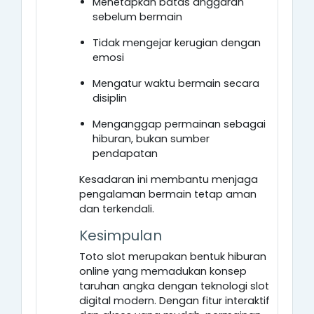
Menetapkan batas anggaran
sebelum bermain
Tidak mengejar kerugian dengan
emosi
Mengatur waktu bermain secara
disiplin
Menganggap permainan sebagai
hiburan, bukan sumber
pendapatan
Kesadaran ini membantu menjaga
pengalaman bermain tetap aman
dan terkendali.
Kesimpulan
Toto slot merupakan bentuk hiburan
online yang memadukan konsep
taruhan angka dengan teknologi slot
digital modern. Dengan fitur interaktif