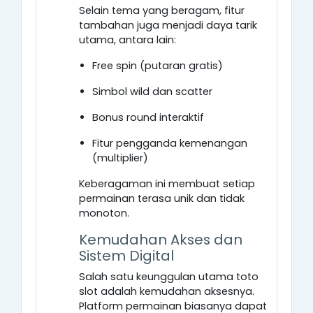
Selain tema yang beragam, fitur
tambahan juga menjadi daya tarik
utama, antara lain:
Free spin (putaran gratis)
Simbol wild dan scatter
Bonus round interaktif
Fitur pengganda kemenangan
(multiplier)
Keberagaman ini membuat setiap
permainan terasa unik dan tidak
monoton.
Kemudahan Akses dan
Sistem Digital
Salah satu keunggulan utama toto
slot adalah kemudahan aksesnya.
Platform permainan biasanya dapat