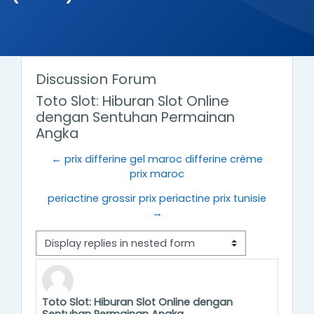
Discussion Forum
Toto Slot: Hiburan Slot Online
dengan Sentuhan Permainan
Angka
← prix differine gel maroc differine crème
prix maroc
periactine grossir prix periactine prix tunisie
→
Display mode
Toto Slot: Hiburan Slot Online dengan
Number of replies: 0