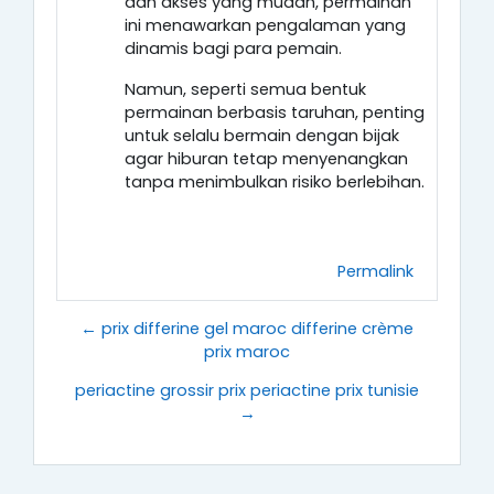
dan akses yang mudah, permainan
ini menawarkan pengalaman yang
dinamis bagi para pemain.
Namun, seperti semua bentuk
permainan berbasis taruhan, penting
untuk selalu bermain dengan bijak
agar hiburan tetap menyenangkan
tanpa menimbulkan risiko berlebihan.
Permalink
← prix differine gel maroc differine crème
prix maroc
periactine grossir prix periactine prix tunisie
→