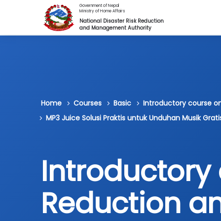
Skip to main content
Government of Nepal
Ministry of Home Affairs
National Disaster Risk Reduction
and Management Authority
Home
Courses
Basic
Introductory course 
MP3 Juice Solusi Praktis untuk Unduhan Musik Grati
Introductory 
Reduction 