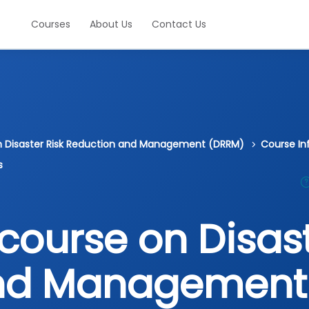
Courses
About Us
Contact Us
on Disaster Risk Reduction and Management (DRRM)
Course In
s
course on Disast
and Management