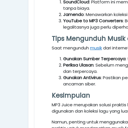
SoundCloud
: Platform ini me
tanpa biaya.
Jamendo
: Menawarkan koleksi
YouTube to MP3 Converters
: 
legalitasnya juga perlu diperha
Tips Mengunduh Musi
Saat mengunduh
musik
dari intern
Gunakan Sumber Terpercaya
:
Periksa Ulasan
: Sebelum mengg
dan terpercaya.
Gunakan Antivirus
: Pastikan p
ancaman siber.
Kesimpulan
MP3 Juice merupakan solusi prakti
digunakan dan koleksi lagu yang luas
Namun, penting untuk menggunakan 