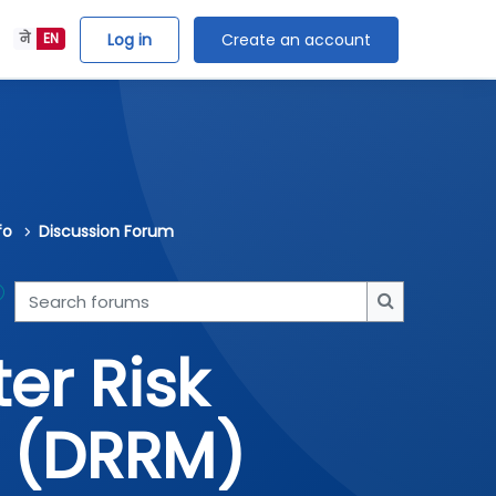
Log in
Create an account
ने
EN
fo
Discussion Forum
Search forums
Search forum
er Risk
 (DRRM)