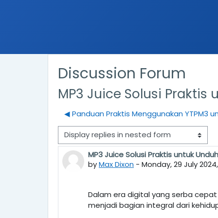
Discussion Forum
MP3 Juice Solusi Praktis
◀︎ Panduan Praktis Menggunakan YTPM3 u
Display mode
MP3 Juice Solusi Praktis untuk Undu
Number of replies: 0
by
Max Dixon
-
Monday, 29 July 2024
Dalam era digital yang serba cepa
menjadi bagian integral dari kehidu