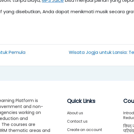
vorit tanpa biaya,
MP3 Juice
bisa menjadi pilihan yang tepat
tif yang disebutkan, Anda dapat menikmati musik secara g
ntuk Pemula
Wisata Jogja untuk Lansia:
Quick Links
Cou
arning Platform is
government and non-
gencies working on
About us
Introd
Redu
 Reduction and
Contact us
The courses are
विपद् 
Create an account
RRM thematic areas and
परिचया