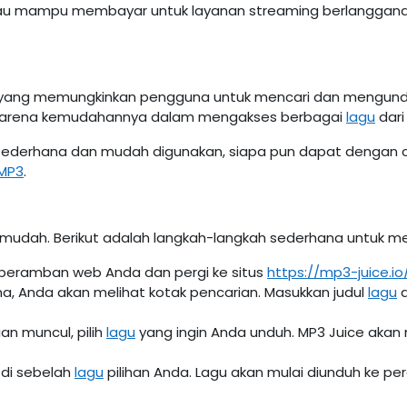
au mampu membayar untuk layanan streaming berlangganan. D
m yang memungkinkan pengguna untuk mencari dan mengun
k karena kemudahannya dalam mengakses berbagai
lagu
dari
sederhana dan mudah digunakan, siapa pun dapat dengan 
MP3
.
mudah. Berikut adalah langkah-langkah sederhana untuk 
 peramban web Anda dan pergi ke situs
https://mp3-juice.io
a, Anda akan melihat kotak pencarian. Masukkan judul
lagu
a
ian muncul, pilih
lagu
yang ingin Anda unduh. MP3 Juice akan
h di sebelah
lagu
pilihan Anda. Lagu akan mulai diunduh ke 