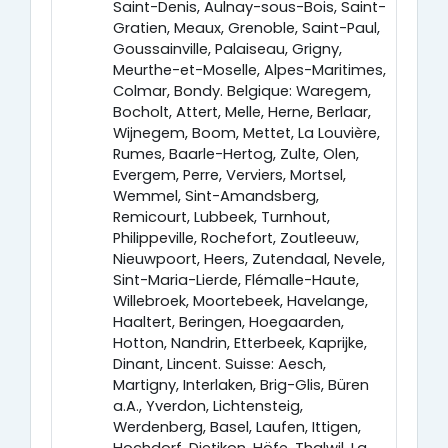
Saint-Denis, Aulnay-sous-Bois, Saint-
Gratien, Meaux, Grenoble, Saint-Paul,
Goussainville, Palaiseau, Grigny,
Meurthe-et-Moselle, Alpes-Maritimes,
Colmar, Bondy. Belgique: Waregem,
Bocholt, Attert, Melle, Herne, Berlaar,
Wijnegem, Boom, Mettet, La Louvière,
Rumes, Baarle-Hertog, Zulte, Olen,
Evergem, Perre, Verviers, Mortsel,
Wemmel, Sint-Amandsberg,
Remicourt, Lubbeek, Turnhout,
Philippeville, Rochefort, Zoutleeuw,
Nieuwpoort, Heers, Zutendaal, Nevele,
Sint-Maria-Lierde, Flémalle-Haute,
Willebroek, Moortebeek, Havelange,
Haaltert, Beringen, Hoegaarden,
Hotton, Nandrin, Etterbeek, Kaprijke,
Dinant, Lincent. Suisse: Aesch,
Martigny, Interlaken, Brig-Glis, Büren
a.A., Yverdon, Lichtensteig,
Werdenberg, Basel, Laufen, Ittigen,