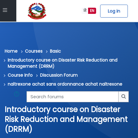
Skip to main content
Side panel
Log in
ने
EN
Home
Courses
Basic
Introductory course on Disaster Risk Reduction and
Management (DRRM)
Course Info
Discussion Forum
naltrexone achat sans ordonnance achat naltrexone
Search forums
Searc
Introductory course on Disaster
Risk Reduction and Management
(DRRM)