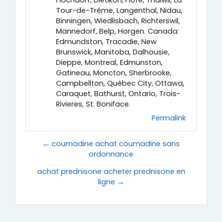
Hochdorf, Dietikon, Höfe, Thalwil, La
Tour-de-Trême, Langenthal, Nidau,
Binningen, Wiedlisbach, Richterswil,
Männedorf, Belp, Horgen. Canada:
Edmundston, Tracadie, New
Brunswick, Manitoba, Dalhousie,
Dieppe, Montreal, Edmunston,
Gatineau, Moncton, Sherbrooke,
Campbellton, Québec City, Ottawa,
Caraquet, Bathurst, Ontario, Trois-
Rivieres, St. Boniface.
Permalink
← coumadine achat coumadine sans
ordonnance
achat prednisone acheter prednisone en
ligne →