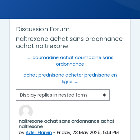
Discussion Forum
naltrexone achat sans ordonnance
achat naltrexone
← coumadine achat coumadine sans
ordonnance
achat prednisone acheter prednisone en
ligne →
Display mode
naltrexone achat sans ordonnance achat
Number of replies: 0
naltrexone
by
Adell Harvin
-
Friday, 23 May 2025, 5:14 PM