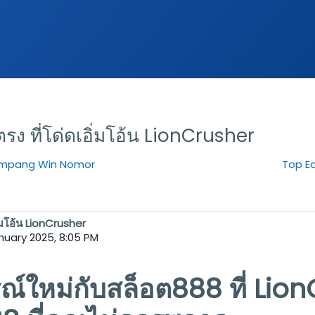
รง ที่โด่ดเอิ่มโอ้น LionCrusher
 Gampang Win Nomor
Top Ed
ิ่มโอ้น LionCrusher
uary 2025, 8:05 PM
์ใหม่กับสล็อต888 ที่ Lion