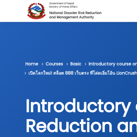
Skip to main content
Government of Nepal
Ministry of Home Affairs
National Disaster Risk Reduction
and Management Authority
Home
Courses
Basic
Introductory course 
เปิดโลกใหม่! สล็อต 888 เว็บตรง ที่โด่ดเอิ่มโอ้น LionCrus
Introductory 
Reduction 