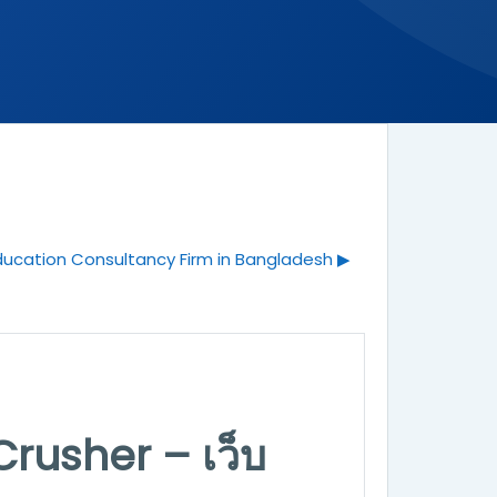
ucation Consultancy Firm in Bangladesh ▶︎
Crusher – เว็บ