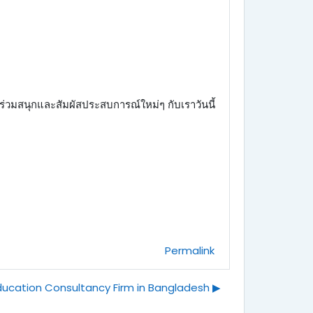
าร่วมสนุกและสัมผัสประสบการณ์ใหม่ๆ กับเราวันนี้
Permalink
ucation Consultancy Firm in Bangladesh ▶︎