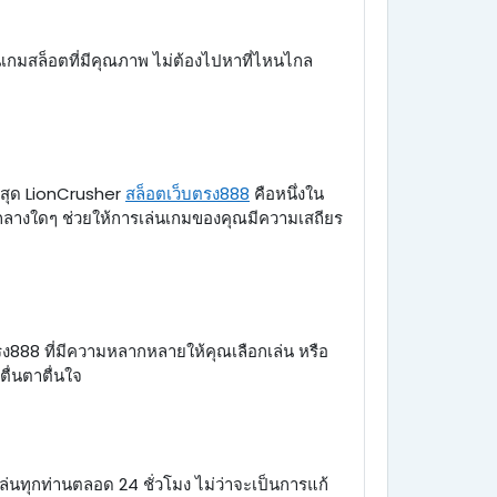
ล่นเกมสล็อตที่มีคุณภาพ ไม่ต้องไปหาที่ไหนไกล
ี่สุด LionCrusher
สล็อตเว็บตรง888
คือหนึ่งใน
ือคนกลางใดๆ ช่วยให้การเล่นเกมของคุณมีความเสถียร
ตรง888 ที่มีความหลากหลายให้คุณเลือกเล่น หรือ
ตื่นตาตื่นใจ
เล่นทุกท่านตลอด 24 ชั่วโมง ไม่ว่าจะเป็นการแก้