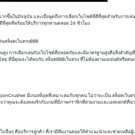
กขึ้นในปัจจุบัน และเมื่อพูดถึงการเลือกเว็บไซต์ที่ดีที่สุดสำหรับการเ
ีที่สุดที่พร้อมให้บริการทุกท่านตลอด 24 ชั่วโมง
ล่นสล็อตเว็บตรง888
สูง การเลือกเล่นกับเว็บไซต์ที่ปลอดภัยและมีมาตรฐานสูงคือสิ่งสำคัญท
เทศไทย ที่นี่คุณจะได้พบกับ สล็อต888เว็บตรง ที่ไม่ต้องผ่านเอเย่นต์หร
ีพ LionCrusher มีเกมสล็อตที่เหมาะสมกับทุกคน ไม่ว่าจะเป็น สล็อตเว็บ
นใจว่าคุณจะต้องหลงรักกับเกมที่มีภาพกราฟิกที่สวยงามและเอฟเฟกต์ที่น่า
เว็บอื่นๆ คือบริการลูกค้า ที่เรามีทีมงานคอยให้คำแนะนำและช่วยเหลือผู้