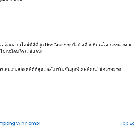
สล็อตออนไลน์ที่ดีที่สุด LionCrusher คือตัวเลือกที่คุณไม่ควรพลาด ม
r ไม่เหมือนใครแน่นอน!
รเล่นเกมสล็อตที่ดีที่สุดและโปรโมชันสุดพิเศษที่คุณไม่ควรพลาด
 Gampang Win Nomor
Top Ed