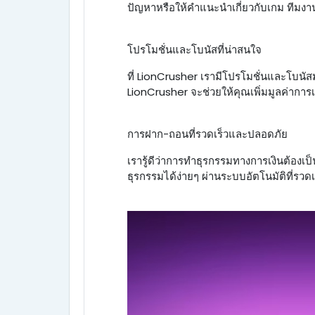
ปัญหาหรือให้คำแนะนำเกี่ยวกับเกม ทีมงาน
โปรโมชั่นและโบนัสที่น่าสนใจ
ที่ LionCrusher เรามีโปรโมชั่นและโบนัส
LionCrusher จะช่วยให้คุณเพิ่มมูลค่าการเ
การฝาก-ถอนที่รวดเร็วและปลอดภัย
เรารู้ดีว่าการทำธุรกรรมทางการเงินต้อง
ธุรกรรมได้ง่ายๆ ผ่านระบบอัตโนมัติที่รวด