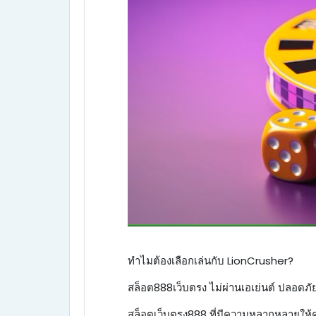
ทำไมต้องเลือกเล่นกับ LionCrusher?
สล็อต888เว็บตรง ไม่ผ่านเอเย่นต์ ปลอดภัย
สล็อตเว็บตรง888 ที่มีความหลากหลายให้ค